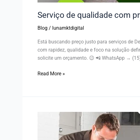
Serviço de qualidade com pr
Blog
/
lunamktdigital
Está buscando preço justo para serviços de 
com rapidez, qualidade e foco na solução defin
solicite um orçamento. 😉 📲 WhatsApp → (1
Read More »
Atendimento
rápido
|
24