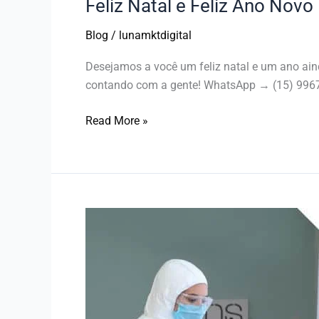
Feliz Natal e Feliz Ano Novo 
Blog
/
lunamktdigital
Desejamos a você um feliz natal e um ano aind
contando com a gente! WhatsApp → (15) 996
Read More »
Deixe
sua
casa
pronta
para
o