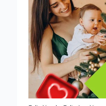
Ano
Novo
|
DD
Fix