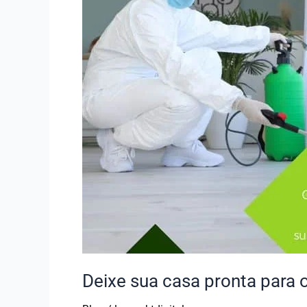
fim
de
ano
Deixe sua casa pronta para 