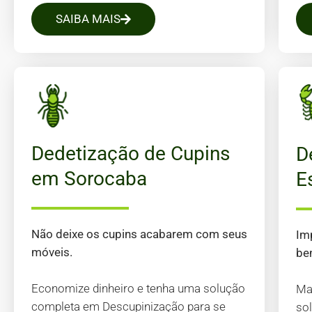
SAIBA MAIS
Dedetização de Cupins
D
em Sorocaba
E
Não deixe os cupins acabarem com seus
Im
móveis.
bem
Economize dinheiro e tenha uma solução
Ma
completa em Descupinização para se
so