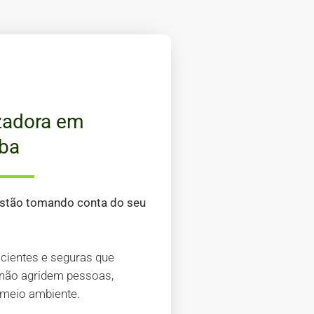
zadora em
ba
estão tomando conta do seu
?
icientes e seguras que
não agridem pessoas,
 meio ambiente.