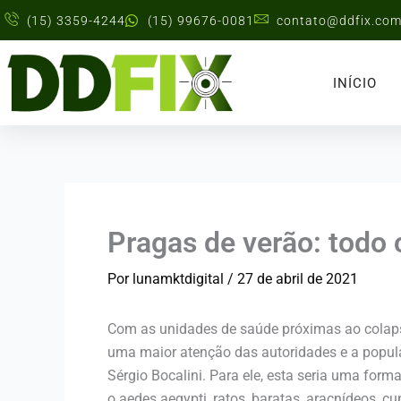
Ir
(15) 3359-4244
(15) 99676-0081
contato@ddfix.com
para
o
conteúdo
INÍCIO
Pragas de verão: todo
Por
lunamktdigital
/
27 de abril de 2021
Com as unidades de saúde próximas ao colaps
uma maior atenção das autoridades e a popula
Sérgio Bocalini. Para ele, esta seria uma for
o aedes aegypti, ratos, baratas, aracnídeos, cu