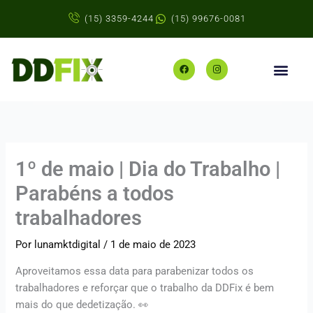
Ir
(15) 3359-4244
(15) 99676-0081
para
o
conteúdo
F
I
a
n
c
s
e
t
b
a
o
g
o
r
k
a
m
1º de maio | Dia do Trabalho |
Parabéns a todos
trabalhadores
Por
lunamktdigital
/
1 de maio de 2023
Aproveitamos essa data para parabenizar todos os
trabalhadores e reforçar que o trabalho da DDFix é bem
mais do que dedetização. 👀