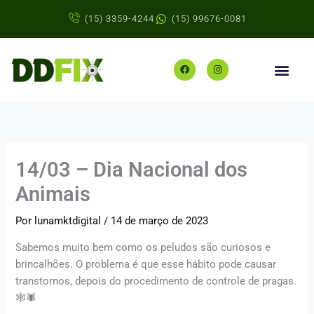
Ir
(15) 3359-4244
(15) 99676-0081
para
o
conteúdo
F
I
a
n
c
s
e
t
b
a
o
g
o
r
k
a
m
14/03 – Dia Nacional dos
Animais
Por
lunamktdigital
/
14 de março de 2023
Sabemos muito bem como os peludos são curiosos e
brincalhões. O problema é que esse hábito pode causar
transtornos, depois do procedimento de controle de pragas.
🕸🕷