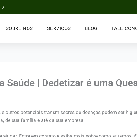
.br
SOBRE NÓS
SERVIÇOS
BLOG
FALE CON
da Saúde | Dedetizar é uma Que
s e outros potenciais transmissores de doenças podem ser higie
a, de sua família e até da sua empresa.
e ajudar. Entre em contato e saiba mais sobre como atuamos. 