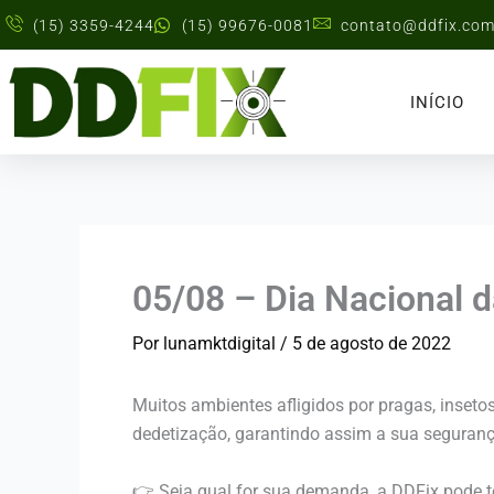
Ir
(15) 3359-4244
(15) 99676-0081
contato@ddfix.com
para
o
conteúdo
INÍCIO
05/08 – Dia Nacional 
Por
lunamktdigital
/
5 de agosto de 2022
Muitos ambientes afligidos por pragas, inseto
dedetização, garantindo assim a sua seguranç
👉 Seja qual for sua demanda, a DDFix pode t